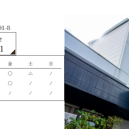
1-8
せ
1
金
土
日
〇
△
/
〇
/
/
/
/
/